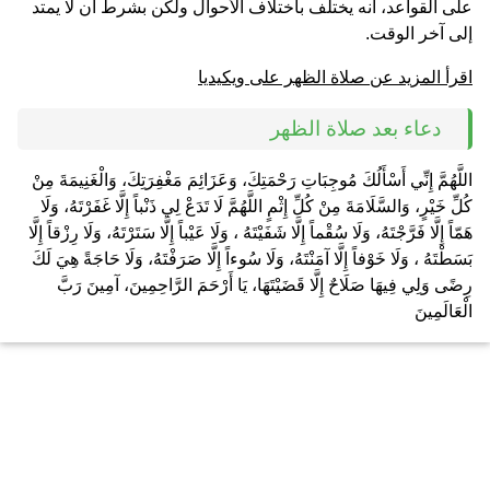
على القواعد، أنه يختلف باختلاف الأحوال ولكن بشرط أن لا يمتد
إلى آخر الوقت.
اقرأ المزيد عن صلاة الظهر على ويكيديا
دعاء بعد صلاة الظهر
اللَّهُمَّ إِنِّي أَسْأَلُكَ مُوجِبَاتِ رَحْمَتِكَ، وَعَزَائِمَ مَغْفِرَتِكَ، وَالْغَنِيمَةَ مِنْ
كُلِّ خَيْرٍ، وَالسَّلَامَةَ مِنْ كُلِّ إِثْمٍ اللَّهُمَّ لَا تَدَعْ لِي ذَنْباً إِلَّا غَفَرْتَهُ، وَلَا
هَمّاً إِلَّا فَرَّجْتَهُ، وَلَا سُقْماً إِلَّا شَفَيْتَهُ ، وَلَا عَيْباً إِلَّا سَتَرْتَهُ، وَلَا رِزْقاً إِلَّا
بَسَطْتَهُ ، وَلَا خَوْفاً إِلَّا آمَنْتَهُ، وَلَا سُوءاً إِلَّا صَرَفْتَهُ، وَلَا حَاجَةً هِيَ لَكَ
رِضًى وَلِي فِيهَا صَلَاحٌ إِلَّا قَضَيْتَهَا، يَا أَرْحَمَ الرَّاحِمِينَ، آمِينَ رَبَّ
الْعَالَمِينَ