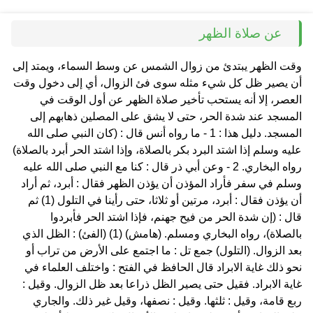
عن صلاة الظهر
وقت الظهر يبتدئ من زوال الشمس عن وسط السماء، ويمتد إلى
أن يصير ظل كل شيء مثله سوى فئ الزوال، أي إلى دخول وقت
العصر، إلا أنه يستحب تأخير صلاة الظهر عن أول الوقت في
المسجد عند شدة الحر، حتى لا يشق على المصلين ذهابهم إلى
المسجد. دليل هذا : 1 - ما رواه أنس قال : (كان النبي صلى الله
عليه وسلم إذا اشتد البرد بكر بالصلاة، وإذا اشتد الحر أبرد بالصلاة)
رواه البخاري. 2 - وعن أبي ذر قال : كنا مع النبي صلى الله عليه
وسلم في سفر فأراد المؤذن أن يؤذن الظهر فقال : أبرد، ثم أراد
أن يؤذن فقال : أبرد، مرتين أو ثلاثا، حتى رأينا في التلول (1) ثم
قال : (إن شدة الحر من فيح جهنم، فإذا اشتد الحر فأبردوا
بالصلاة)، رواه البخاري ومسلم. (هامش) (1) (الفئ) : الظل الذي
بعد الزوال. (التلول) جمع تل : ما اجتمع على الأرض من تراب أو
نحو ذلك غاية الابراد قال الحافظ في الفتح : واختلف العلماء في
غاية الابراد. فقيل حتى يصير الظل ذراعا بعد ظل الزوال. وقيل :
ربع قامة، وقيل : ثلثها. وقيل : نصفها، وقيل غير ذلك. والجاري