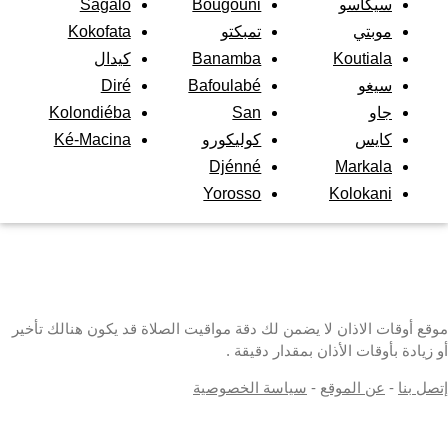
سيكاسو
Bougouni
Sagalo
موبتي
تمبكتو
Kokofata
Koutiala
Banamba
كيدال
سيغو
Bafoulabé
Diré
جاو
San
Kolondiéba
كايس
كوليكورو
Ké-Macina
Djénné
Markala
Yorosso
Kolokani
موقع أوقات الاذان لا يضمن لك دقة مواقيت الصلاة قد يكون هنالك تأخير
أو زيادة بأوقات الأذان بمقدار دقيقة .
إتصل بنا
-
عن الموقع
-
سياسة الخصوصية