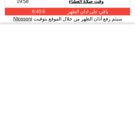
وقت صلاة العشاء
19:58
باقي على اذان
الظهر
6:40:6
سيتم رفع أذان الظهر من خلال الموقع بتوقيت
Ntossoni