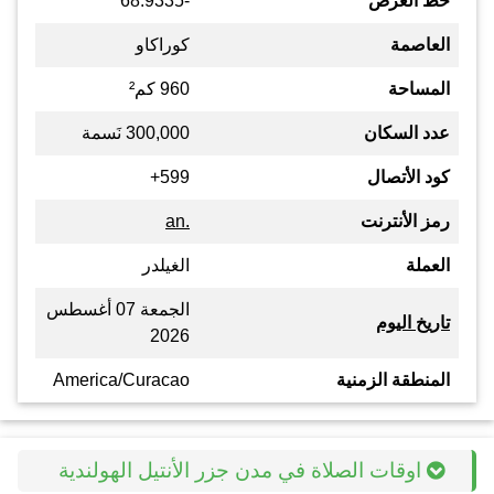
خط العرض
-68.9335
العاصمة
كوراكاو
المساحة
960 كم²
عدد السكان
300,000 نَسمة
كود الأتصال
599+
رمز الأنترنت
.an
العملة
الغيلدر
الجمعة 07 أغسطس
تاريخ اليوم
2026
المنطقة الزمنية
America/Curacao
اوقات الصلاة في مدن جزر الأنتيل الهولندية