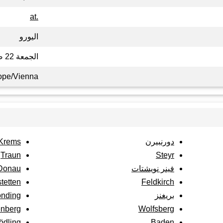
.at
اليورو
الجمعة 22 صفر 1448
ope/Vienna
دورنبيرن
 Krems
Traun
Steyr
فينر نويشتات
 Donau
tetten
Feldkirch
بريغنز
onding
enberg
Wolfsberg
ödling
Baden