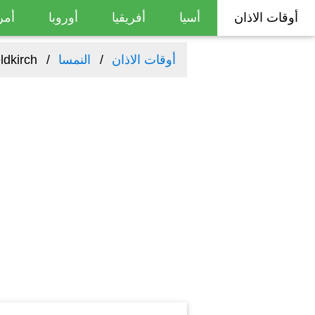
أوقات الاذان
أسيا
أفريقيا
أوروبا
أمر
أوقات الاذان
النمسا
ldkirch