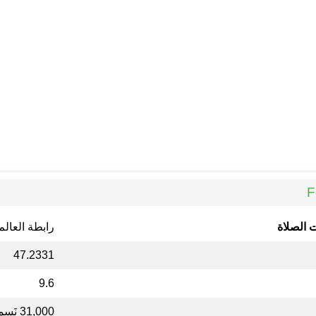
 الصلاة
رابطة العالم
47.2331
9.6
31,000 نَسمة