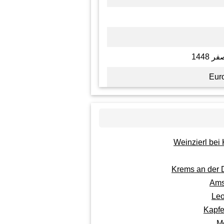
Eur
Weinzierl bei
Krems an der
Ams
Le
Kapf
M