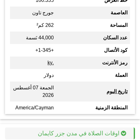
خط العرض
100.335
العاصمة
جورج تاون
المساحة
262 كم²
عدد السكان
44,000 نَسمة
كود الأتصال
+1-345+
رمز الأنترنت
.ky
العملة
دولار
الجمعة 07 أغسطس
تاريخ اليوم
2026
المنطقة الزمنية
America/Cayman
اوقات الصلاة في مدن جزر كايمان