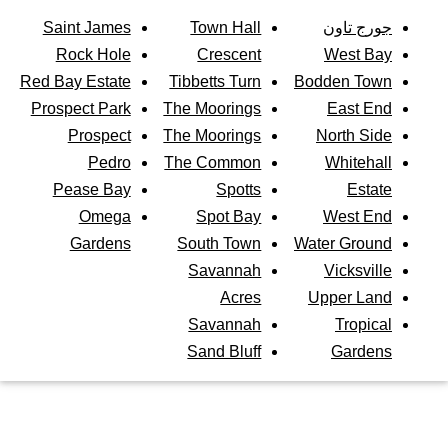
جورج تاون
Town Hall
Saint James
Rock Hole
Crescent
West Bay
Red Bay Estate
Tibbetts Turn
Bodden Town
Prospect Park
The Moorings
East End
Prospect
The Moorings
North Side
Pedro
The Common
Whitehall
Pease Bay
Spotts
Estate
Omega
Spot Bay
West End
Gardens
South Town
Water Ground
Savannah
Vicksville
Acres
Upper Land
Savannah
Tropical
Sand Bluff
Gardens