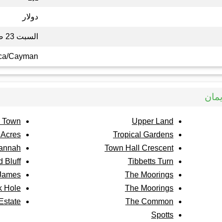
دولار
السبت 23 صفر 1448
ca/Cayman
يمان
 Town
Upper Land
Acres
Tropical Gardens
annah
Town Hall Crescent
 Bluff
Tibbetts Turn
 James
The Moorings
k Hole
The Moorings
Estate
The Common
Spotts