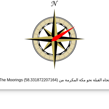
جاه القبلة نحو مكة المكرمة من The Moorings (58.331872207164)