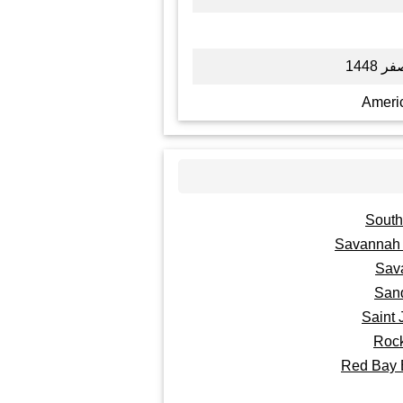
Ameri
South
Savannah 
Sav
Sand
Saint
Roc
Red Bay 