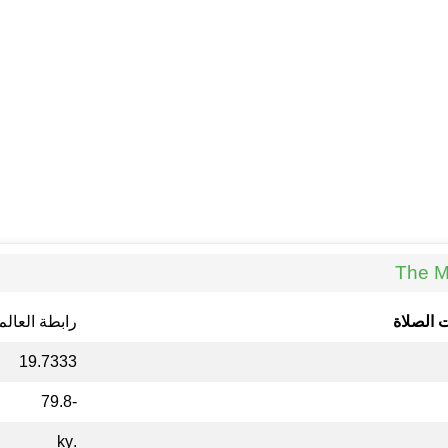
 الصلاة
رابطة العالم
19.7333
-79.8
.ky