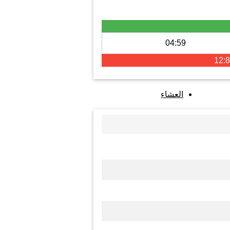
04:59
12:8
العشاء