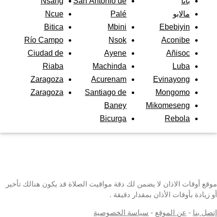
باتا
San Antonio de
Nsang
مالابو
Palé
Ncue
Bitica
Mbini
Ebebiyin
Río Campo
Nsok
Aconibe
Ciudad de
Ayene
Añisoc
Riaba
Machinda
Luba
Zaragoza
Acurenam
Evinayong
Zaragoza
Santiago de
Mongomo
Baney
Mikomeseng
Bicurga
Rebola
موقع أوقات الاذان لا يضمن لك دقة مواقيت الصلاة قد يكون هنالك تأخير
أو زيادة بأوقات الأذان بمقدار دقيقة .
إتصل بنا
-
عن الموقع
-
سياسة الخصوصية