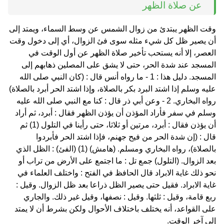
عن صلاة الظهر
وقت الظهر يبتدئ من زوال الشمس عن وسط السماء، ويمتد إلى
أن يصير ظل كل شيء مثله سوى فئ الزوال، أي إلى دخول وقت
العصر، إلا أنه يستحب تأخير صلاة الظهر عن أول الوقت في
المسجد عند شدة الحر، حتى لا يشق على المصلين ذهابهم إلى
المسجد. دليل هذا : 1 - ما رواه أنس قال : (كان النبي صلى الله
عليه وسلم إذا اشتد البرد بكر بالصلاة، وإذا اشتد الحر أبرد بالصلاة)
رواه البخاري. 2 - وعن أبي ذر قال : كنا مع النبي صلى الله عليه
وسلم في سفر فأراد المؤذن أن يؤذن الظهر فقال : أبرد، ثم أراد
أن يؤذن فقال : أبرد، مرتين أو ثلاثا، حتى رأينا في التلول (1) ثم
قال : (إن شدة الحر من فيح جهنم، فإذا اشتد الحر فأبردوا
بالصلاة)، رواه البخاري ومسلم. (هامش) (1) (الفئ) : الظل الذي
بعد الزوال. (التلول) جمع تل : ما اجتمع على الأرض من تراب أو
نحو ذلك غاية الابراد قال الحافظ في الفتح : واختلف العلماء في
غاية الابراد. فقيل حتى يصير الظل ذراعا بعد ظل الزوال. وقيل :
ربع قامة، وقيل : ثلثها. وقيل : نصفها، وقيل غير ذلك. والجاري
على القواعد، أنه يختلف باختلاف الأحوال ولكن بشرط أن لا يمتد
إلى آخر الوقت.