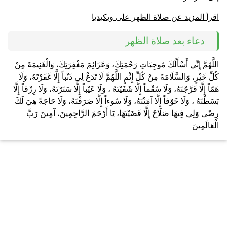
اقرأ المزيد عن صلاة الظهر على ويكيديا
دعاء بعد صلاة الظهر
اللَّهُمَّ إِنِّي أَسْأَلُكَ مُوجِبَاتِ رَحْمَتِكَ، وَعَزَائِمَ مَغْفِرَتِكَ، وَالْغَنِيمَةَ مِنْ
كُلِّ خَيْرٍ، وَالسَّلَامَةَ مِنْ كُلِّ إِثْمٍ اللَّهُمَّ لَا تَدَعْ لِي ذَنْباً إِلَّا غَفَرْتَهُ، وَلَا
هَمّاً إِلَّا فَرَّجْتَهُ، وَلَا سُقْماً إِلَّا شَفَيْتَهُ ، وَلَا عَيْباً إِلَّا سَتَرْتَهُ، وَلَا رِزْقاً إِلَّا
بَسَطْتَهُ ، وَلَا خَوْفاً إِلَّا آمَنْتَهُ، وَلَا سُوءاً إِلَّا صَرَفْتَهُ، وَلَا حَاجَةً هِيَ لَكَ
رِضًى وَلِي فِيهَا صَلَاحٌ إِلَّا قَضَيْتَهَا، يَا أَرْحَمَ الرَّاحِمِينَ، آمِينَ رَبَّ
الْعَالَمِينَ