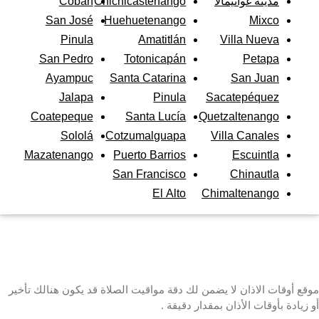
مدينة غواتيمالا
Chichicastenango
Cobán
San José
Huehuetenango
Mixco
Pinula
Amatitlán
Villa Nueva
San Pedro
Totonicapán
Petapa
Ayampuc
Santa Catarina
San Juan
Jalapa
Pinula
Sacatepéquez
Coatepeque
Santa Lucía
Quetzaltenango
Sololá
Cotzumalguapa
Villa Canales
Mazatenango
Puerto Barrios
Escuintla
San Francisco
Chinautla
El Alto
Chimaltenango
موقع أوقات الاذان لا يضمن لك دقة مواقيت الصلاة قد يكون هنالك تأخير
أو زيادة بأوقات الأذان بمقدار دقيقة .