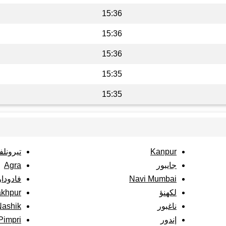
15:36
15:36
15:36
15:35
15:35
Kanpur
تيرونلف
جايبور
Agra
Navi Mumbai
فادودار
لكهنؤ
akhpur
ناغبور
Nashik
إندور
Pimpri