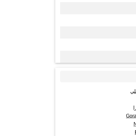
لي
ا
Gor