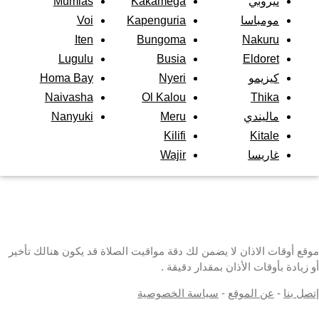
نيروبي
Kakamega
Mumias
مومباسا
Kapenguria
Voi
Iten
Bungoma
Nakuru
Lugulu
Busia
Eldoret
كيزيمو
Nyeri
Homa Bay
Naivasha
Ol Kalou
Thika
ماليندي
Meru
Nanyuki
Kilifi
Kitale
غاريسا
Wajir
موقع أوقات الاذان لا يضمن لك دقة مواقيت الصلاة قد يكون هنالك تأخير
أو زيادة بأوقات الأذان بمقدار دقيقة .
إتصل بنا
-
عن الموقع
-
سياسة الخصوصية