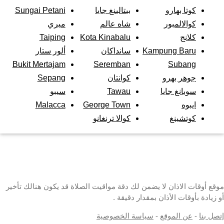
كوتا بهارو
بيتالينغ جايا
Sungai Petani
كوالالمبور
شاه عالم
ميري
كلانج
Kota Kinabalu
Taiping
Kampung Baru
سانداكان
ألور ستار
Bukit Mertajam
Seremban
Subang
جوهر بهرو
كوانتان
Sepang
سوبانغ جايا
Tawau
سيبو
ايبوه
George Town
Malacca
كوتشينغ
كوالا ترنغانو
موقع أوقات الاذان لا يضمن لك دقة مواقيت الصلاة قد يكون هنالك تأخير
أو زيادة بأوقات الأذان بمقدار دقيقة .
إتصل بنا
-
عن الموقع
-
سياسة الخصوصية