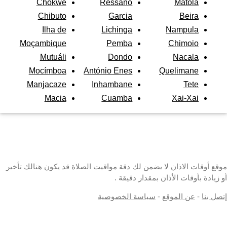
Chokwé
Ressano
Matola
Chibuto
Garcia
Beira
Ilha de
Lichinga
Nampula
Moçambique
Pemba
Chimoio
Mutuáli
Dondo
Nacala
Mocímboa
António Enes
Quelimane
Manjacaze
Inhambane
Tete
Macia
Cuamba
Xai-Xai
موقع أوقات الاذان لا يضمن لك دقة مواقيت الصلاة قد يكون هنالك تأخير
أو زيادة بأوقات الأذان بمقدار دقيقة .
إتصل بنا
-
عن الموقع
-
سياسة الخصوصية