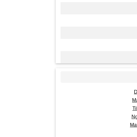
D
M
Ti
Ng
Ma