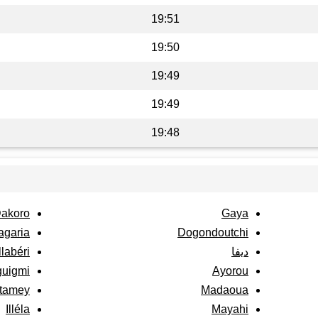
19:51
19:50
19:49
19:49
19:48
akoro
Gaya
agaria
Dogondoutchi
ديفا
llabéri
uigmi
Ayorou
tamey
Madaoua
Illéla
Mayahi