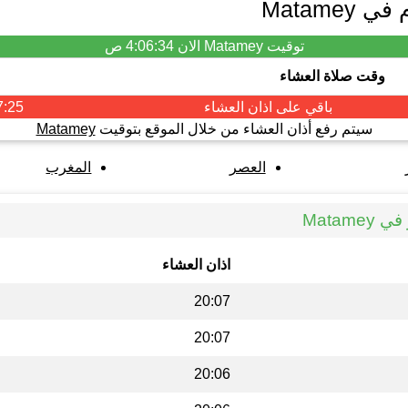
Matame
توقيت Matamey الان
4:06:34 ص
وقت صلاة العشاء
باقي على اذان
العشاء
7:25
سيتم رفع أذان العشاء من خلال الموقع بتوقيت
Matamey
العصر
المغرب
Matam
اذان العشاء
20:07
20:07
20:06