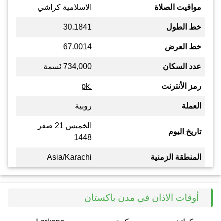
مواقيت الصلاة
الاسلامية كراشي
خط الطول
30.1841
خط العرض
67.0014
عدد السكان
734,000 نَسمة
رمز الأنترنت
.pk
العملة
روبية
الخميس 21 صفر
تاريخ اليوم
1448
المنطقة الزمنية
Asia/Karachi
أوقات الاذان في مدن باكستان