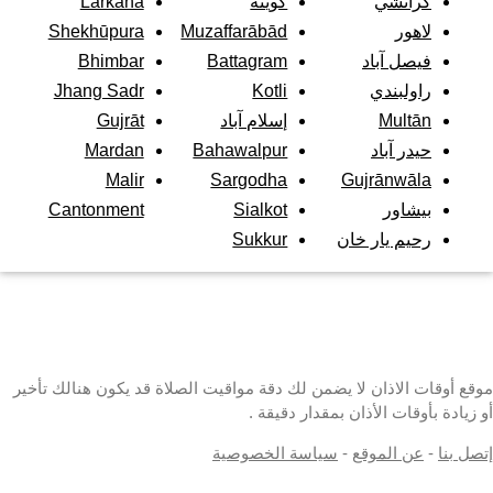
كراتشي
كويته
Larkana
لاهور
Muzaffarābād
Shekhūpura
فيصل آباد
Battagram
Bhimbar
راولبندي
Kotli
Jhang Sadr
Multān
إسلام آباد
Gujrāt
حيدر آباد
Bahawalpur
Mardan
Malir
Sargodha
Gujrānwāla
بيشاور
Sialkot
Cantonment
رحيم يار خان
Sukkur
موقع أوقات الاذان لا يضمن لك دقة مواقيت الصلاة قد يكون هنالك تأخير
أو زيادة بأوقات الأذان بمقدار دقيقة .
إتصل بنا
-
عن الموقع
-
سياسة الخصوصية