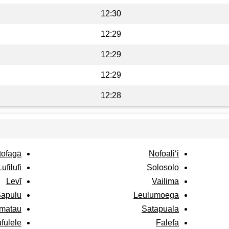
12:30
12:29
12:29
12:29
12:28
tofagā
Nofoali‘i
Lufilufi
Solosolo
Levī
Vailima
apulu
Leulumoega
matau
Satapuala
fulele
Falefa