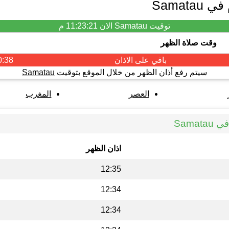
Samat
توقيت Samatau الان
11:23:21 م
وقت صلاة الظهر
باقي على الاذان
0:38
سيتم رفع أذان الظهر من خلال الموقع بتوقيت
Samatau
العصر
المغرب
Sama
اذان الظهر
12:35
12:34
12:34