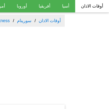
أوقات الاذان
أسيا
أفريقيا
أوروبا
أمر
أوقات الاذان
سورينام
tness