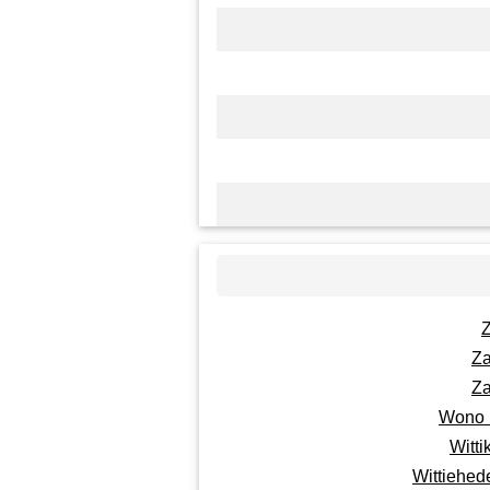
Za
Za
Wono 
Witt
Wittiehed