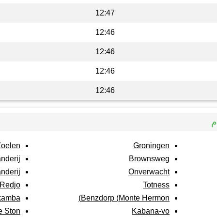
12:47
12:46
12:46
12:46
12:46
م
Zoelen
Groningen
nderij
Brownsweg
nderij
Onverwacht
Redjo
Totness
ikamba
Benzdorp (Monte Hermon)
e Ston
Kabana-vo