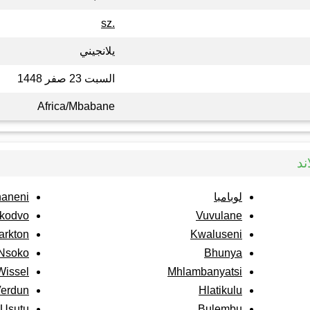
.sz
يلانجيني
السبت 23 صفر 1448
Africa/Mbabane
ند
لوبامبا
haneni
kodvo
Vuvulane
arkton
Kwaluseni
Nsoko
Bhunya
Wissel
Mhlambanyatsi
erdun
Hlatikulu
Usutu
Bulembu