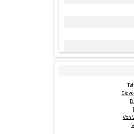
Ts
Sidvo
D
Von 
V