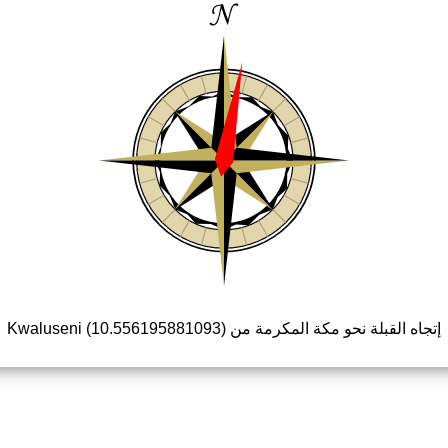
إتجاه القبلة نحو مكة المكرمة من Kwaluseni (10.556195881093)