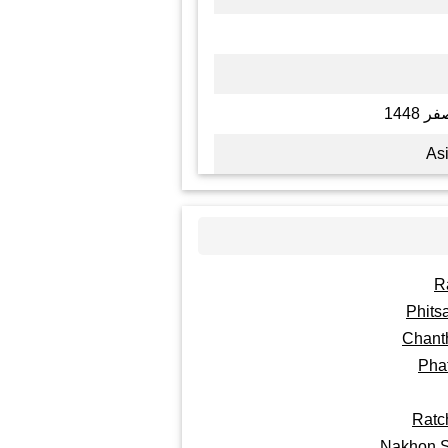
As
R
Phits
Chant
Pha
Ratc
Nakhon 