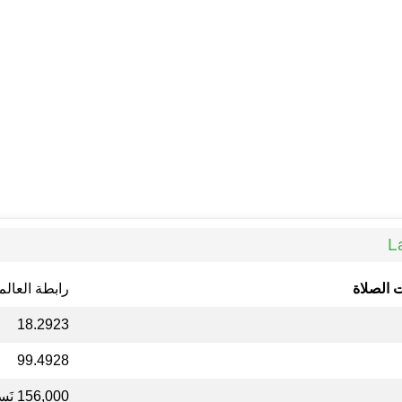
 الصلاة
رابطة العالم
18.2923
99.4928
156,000 نَسمة