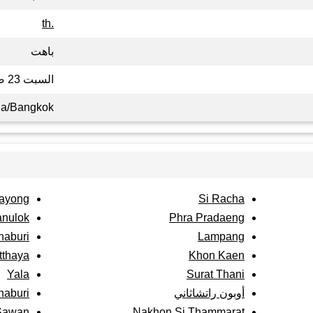
.th
باهت
السبت 23 صفر 1448
ia/Bangkok
ayong
Si Racha
anulok
Phra Pradaeng
haburi
Lampang
tthaya
Khon Kaen
Yala
Surat Thani
أوبون راتشاثاني
haburi
Sawan
Nakhon Si Thammarat