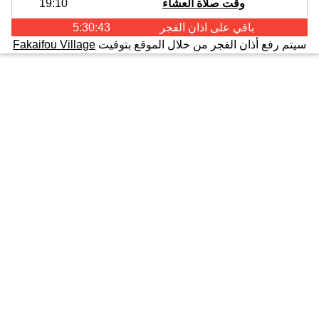
وقت صلاة العشاء
19:10
باقي على اذان
الفجر
5:30:43
سيتم رفع أذان الفجر من خلال الموقع بتوقيت
Fakaifou Village