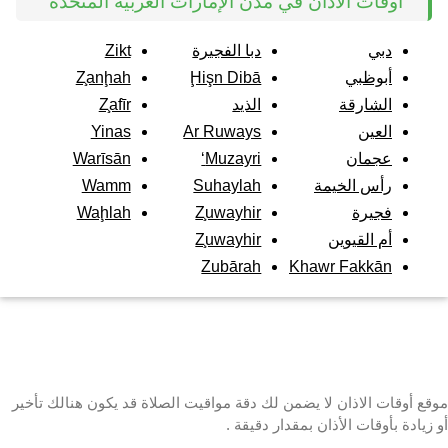
أوقات الاذان في مدن الإمارات العربية المتحدة
دبي
دبا الفجيرة
Zikt
أبوظبي
Ḩişn Dibā
Z̧anḩah
الشارقة
الذيد
Z̧afīr
العين
Ar Ruways
Yinas
عجمان
Muzayri‘
Warīsān
رأس الخيمة
Suhaylah
Wamm
فجيرة
Z̧uwayhir
Waḩlah
أم القيوين
Z̧uwayhir
Zubārah
Khawr Fakkān
موقع أوقات الاذان لا يضمن لك دقة مواقيت الصلاة قد يكون هنالك تأخير
أو زيادة بأوقات الأذان بمقدار دقيقة .