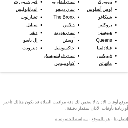
نيويورك
سان أنطونيو
فورت وورث
لوس أنجلوس
سان دييغو
إنديانابوليس
شيكاغو
The Bronx
تشارلوت
بروكلين
دالاس
سياتل
هيوستن
سان هوزيه
دنفر
Queens
أوستن
إل باسو
فيلادلفيا
جاكسونفيل
ديترويت
فينيكس
سان فرانسيسكو
مانهاتن
كولومبوس
موقع أوقات الاذان لا يضمن لك دقة مواقيت الصلاة قد يكون هنالك تأخير
أو زيادة بأوقات الأذان بمقدار دقيقة .
إتصل بنا
-
عن الموقع
-
سياسة الخصوصية