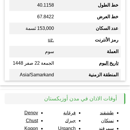
خط الطول
40.1158
خط العرض
67.8422
عدد السكان
153,000 نَسمة
رمز الأنترنت
.uz
العملة
سوم
تاريخ اليوم
الجمعة 22 صفر 1448
المنطقة الزمنية
Asia/Samarkand
أوقات الاذان في مدن أوزبكستان
طشقند
فرغانة
Denov
نمنكان
جيزك
Chust
سمرقند
Urganch
Kogon