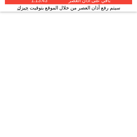
باقي على اذان
العصر
1:13:43
سيتم رفع أذان العصر من خلال الموقع بتوقيت
جيزك