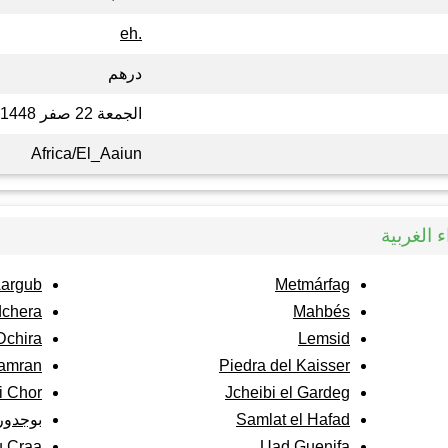
.eh
درهم
الجمعة 22 صفر 1448
Africa/El_Aaiun
 الغربية
Aargub
Metmárfag
chera
Mahbés
Dchira
Lemsid
amran
Piedra del Kaisser
i Chor
Jcheibi el Gardeg
Samlat el Hafad
بوجدور
 Craa
Uad Guenifa