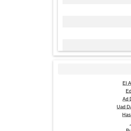
El 
Ed
Ad 
Uad D
Has
Bu