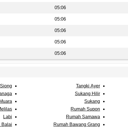
05:06
05:06
05:06
05:06
05:06
 Siong
Tangki Ayer
anaga
Sukang Hilir
Muara
Sukang
elilas
Rumah Supon
Labi
Rumah Samawa
 Balai
Rumah Bawang Grang