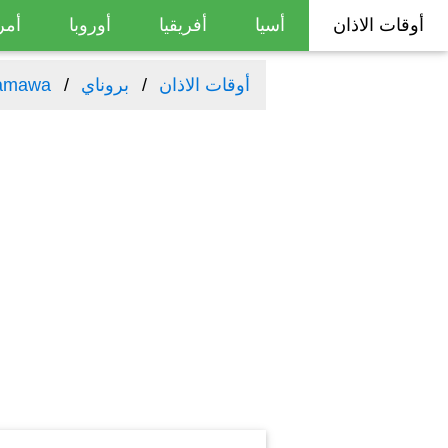
أوقات الاذان
أسيا
أفريقيا
أوروبا
أمر
أوقات الاذان
بروناي
amawa