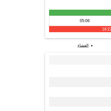
05:06
16:2
العشاء