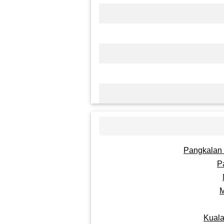
Pangkalan
P
M
Kuala