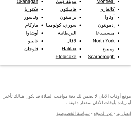
Montréal
مدينة كيبك
Okanagan
كالغاري
هاميلتون
فكتوريا
أوتاوا
برامبتون
وندسور
إدمونتون
سوري، كولومبيا
ماركام
ميسيساغا
البريطانية
أوشاوا
North York
لافال
غاتينو
وينيبيغ
Halifax
فاوجان
Etobicoke
Scarborough
موقع أوقات الاذان لا يضمن لك دقة مواقيت الصلاة قد يكون هنالك تأخير
أو زيادة بأوقات الأذان بمقدار دقيقة .
إتصل بنا
-
عن الموقع
-
سياسة الخصوصية