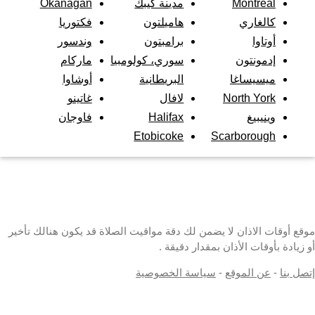
Montréal
مدينة كيبك
Okanagan
كالغاري
هاميلتون
فكتوريا
أوتاوا
برامبتون
وندسور
إدمونتون
سوري، كولومبيا
ماركام
ميسيساغا
البريطانية
أوشاوا
North York
لافال
غاتينو
وينيبيغ
Halifax
فاوجان
Etobicoke
Scarborough
موقع أوقات الاذان لا يضمن لك دقة مواقيت الصلاة قد يكون هنالك تأخير
أو زيادة بأوقات الأذان بمقدار دقيقة .
إتصل بنا
-
عن الموقع
-
سياسة الخصوصية