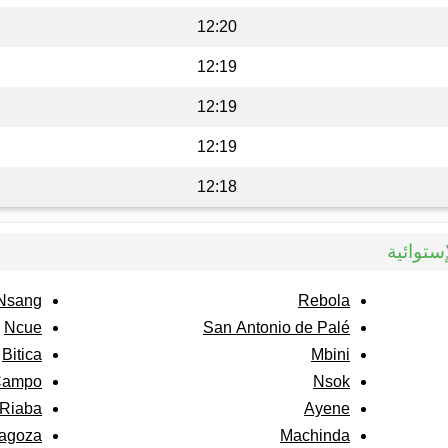
12:20
12:19
12:19
12:19
12:18
ستوائية
Nsang
Rebola
Ncue
San Antonio de Palé
Bitica
Mbini
Campo
Nsok
 Riaba
Ayene
agoza
Machinda