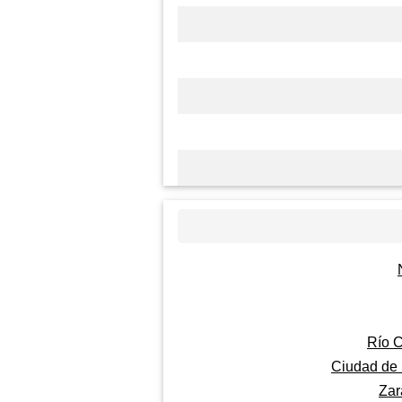
Río 
Ciudad de
Zar