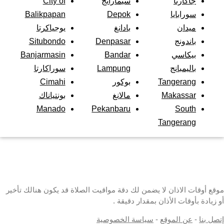
جاكارتا
سيمارانج
City of
سورابايا
Depok
Balikpapan
ميدان
بادانغ
يوجياكرتا
باندونج
Denpasar
Situbondo
بيكاسي
Bandar
Banjarmasin
باليمبانج
Lampung
سوراكارتا
Tangerang
بوكور
Cimahi
Makassar
مالانغ
بونتياناك
Manado
Pekanbaru
South
Tangerang
موقع أوقات الاذان لا يضمن لك دقة مواقيت الصلاة قد يكون هنالك تأخير
أو زيادة بأوقات الأذان بمقدار دقيقة .
إتصل بنا
-
عن الموقع
-
سياسة الخصوصية