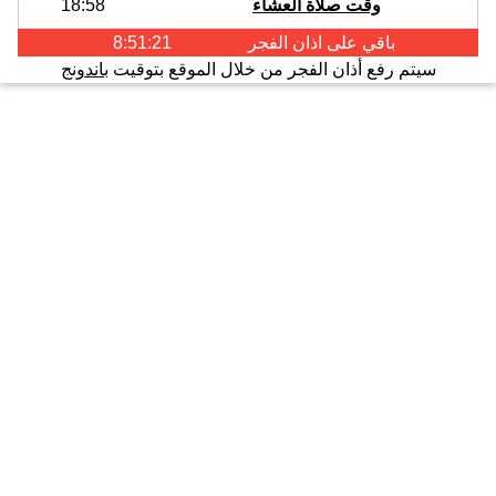
وقت صلاة العشاء
18:58
باقي على اذان
الفجر
8:51:21
سيتم رفع أذان الفجر من خلال الموقع بتوقيت
باندونج