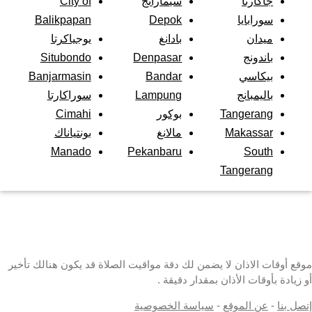
جاكارتا
سيمارانج
City of
سورابايا
Depok
Balikpapan
ميدان
بادانغ
يوجياكرتا
باندونج
Denpasar
Situbondo
بيكاسي
Bandar
Banjarmasin
باليمبانج
Lampung
سوراكارتا
Tangerang
بوكور
Cimahi
Makassar
مالانغ
بونتياناك
Manado
Pekanbaru
South
Tangerang
موقع أوقات الاذان لا يضمن لك دقة مواقيت الصلاة قد يكون هنالك تأخير
أو زيادة بأوقات الأذان بمقدار دقيقة .
إتصل بنا
-
عن الموقع
-
سياسة الخصوصية