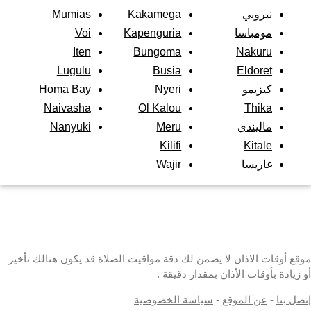
نيروبي
Kakamega
Mumias
مومباسا
Kapenguria
Voi
Iten
Bungoma
Nakuru
Lugulu
Busia
Eldoret
كيزيمو
Nyeri
Homa Bay
Naivasha
Ol Kalou
Thika
ماليندي
Meru
Nanyuki
Kilifi
Kitale
غاريسا
Wajir
موقع أوقات الاذان لا يضمن لك دقة مواقيت الصلاة قد يكون هنالك تأخير
أو زيادة بأوقات الأذان بمقدار دقيقة .
إتصل بنا
-
عن الموقع
-
سياسة الخصوصية