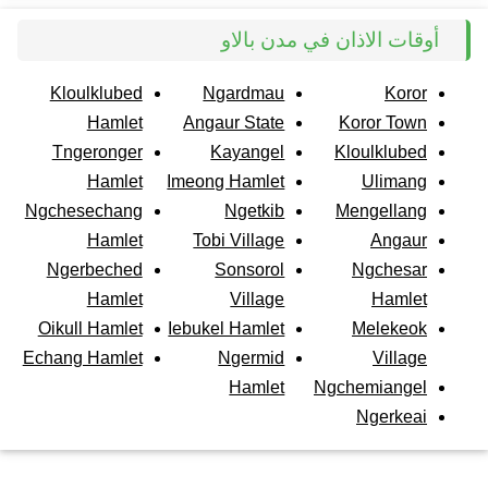
أوقات الاذان في مدن بالاو
Kloulklubed
Ngardmau
Koror
Hamlet
Angaur State
Koror Town
Tngeronger
Kayangel
Kloulklubed
Hamlet
Imeong Hamlet
Ulimang
Ngchesechang
Ngetkib
Mengellang
Hamlet
Tobi Village
Angaur
Ngerbeched
Sonsorol
Ngchesar
Hamlet
Village
Hamlet
Oikull Hamlet
Iebukel Hamlet
Melekeok
Echang Hamlet
Ngermid
Village
Hamlet
Ngchemiangel
Ngerkeai