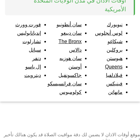
أوقات الاذان في مدن الولايات المتحدة
الأمريكية
نيويورك
سان أنطونيو
فورت وورث
لوس أنجلوس
سان دييغو
إنديانابوليس
شيكاغو
The Bronx
تشارلوت
بروكلين
دالاس
سياتل
هيوستن
سان هوزيه
دنفر
Queens
أوستن
إل باسو
فيلادلفيا
جاكسونفيل
ديترويت
فينيكس
سان فرانسيسكو
مانهاتن
كولومبوس
موقع أوقات الاذان لا يضمن لك دقة مواقيت الصلاة قد يكون هنالك تأخير