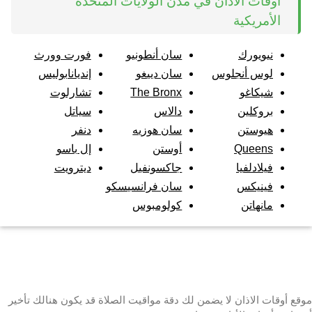
أوقات الاذان في مدن الولايات المتحدة
الأمريكية
نيويورك
سان أنطونيو
فورت وورث
لوس أنجلوس
سان دييغو
إنديانابوليس
شيكاغو
The Bronx
تشارلوت
بروكلين
دالاس
سياتل
هيوستن
سان هوزيه
دنفر
Queens
أوستن
إل باسو
فيلادلفيا
جاكسونفيل
ديترويت
فينيكس
سان فرانسيسكو
مانهاتن
كولومبوس
موقع أوقات الاذان لا يضمن لك دقة مواقيت الصلاة قد يكون هنالك تأخير