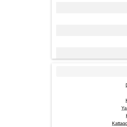
Ya
Kattaqo