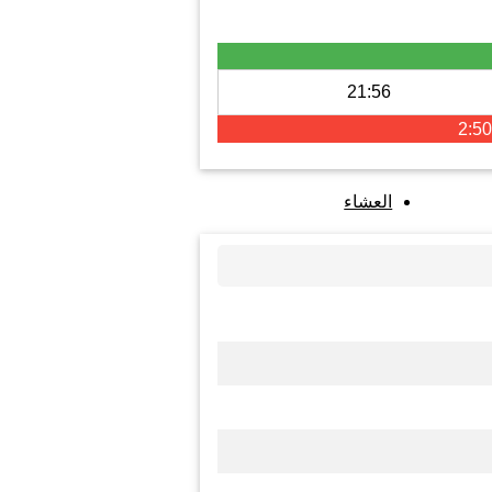
21:56
2:50
العشاء