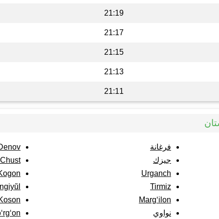
21:19
21:17
21:15
21:13
21:11
تان
فرغانة
Denov
جيزك
Chust
Kogon
Urganch
ngiyŭl
Tirmiz
Koson
Marg‘ilon
نواوي
‘rg‘on