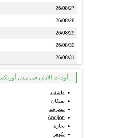
26/08/27
26/08/28
26/08/29
26/08/30
26/08/31
أوقات الاذان في مدن أوزبكس
طشقند
نمنكان
سمرقند
Andijon
بخارى
نكوص