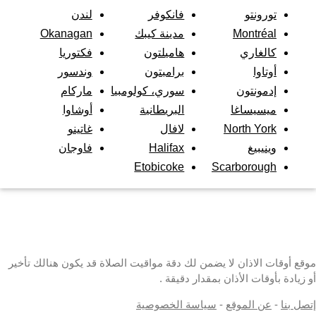
تورونتو
فانكوفر
لندن
Montréal
مدينة كيبك
Okanagan
كالغاري
هاميلتون
فكتوريا
أوتاوا
برامبتون
وندسور
إدمونتون
سوري، كولومبيا
ماركام
ميسيساغا
البريطانية
أوشاوا
North York
لافال
غاتينو
وينيبيغ
Halifax
فاوجان
Etobicoke
Scarborough
موقع أوقات الاذان لا يضمن لك دقة مواقيت الصلاة قد يكون هنالك تأخير
أو زيادة بأوقات الأذان بمقدار دقيقة .
إتصل بنا
-
عن الموقع
-
سياسة الخصوصية