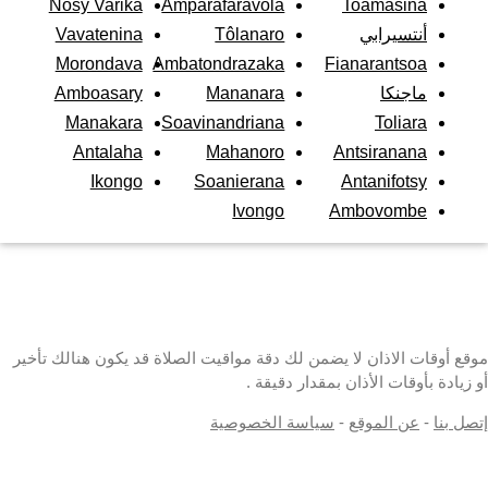
Nosy Varika
Amparafaravola
Toamasina
أنتسيرابي
Tôlanaro
Vavatenina
Morondava
Ambatondrazaka
Fianarantsoa
ماجنكا
Mananara
Amboasary
Manakara
Soavinandriana
Toliara
Antalaha
Mahanoro
Antsiranana
Ikongo
Soanierana
Antanifotsy
Ivongo
Ambovombe
موقع أوقات الاذان لا يضمن لك دقة مواقيت الصلاة قد يكون هنالك تأخير
أو زيادة بأوقات الأذان بمقدار دقيقة .
إتصل بنا
-
عن الموقع
-
سياسة الخصوصية