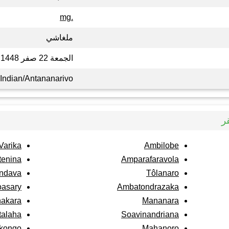
.mg
ملغاشي
الجمعة 22 صفر 1448
Indian/Antananarivo
ر
Varika
Ambilobe
tenina
Amparafaravola
ndava
Tôlanaro
asary
Ambatondrazaka
akara
Mananara
talaha
Soavinandriana
Ikongo
Mahanoro