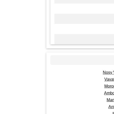
Nosy 
Vava
Moro
Ambo
Man
An