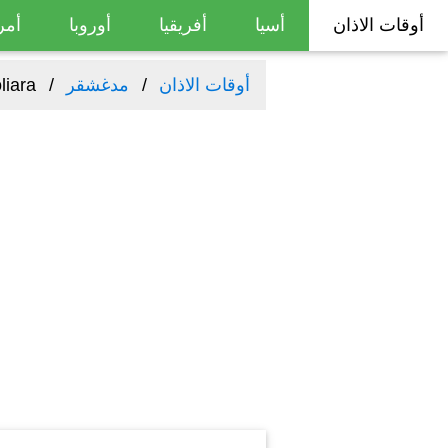
أوقات الاذان
أسيا
أفريقيا
أوروبا
أمر
أوقات الاذان
مدغشقر
liara