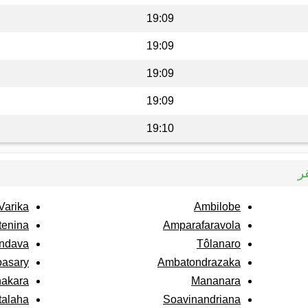
19:09
19:09
19:09
19:09
19:10
ر
Varika
Ambilobe
tenina
Amparafaravola
ndava
Tôlanaro
asary
Ambatondrazaka
akara
Mananara
talaha
Soavinandriana