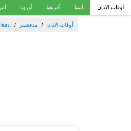
أوقات الاذان
أسيا
أفريقيا
أوروبا
أمر
أوقات الاذان
مدغشقر
liara