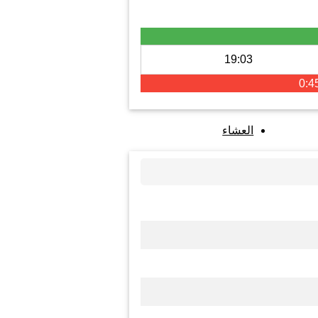
19:03
0:4
العشاء