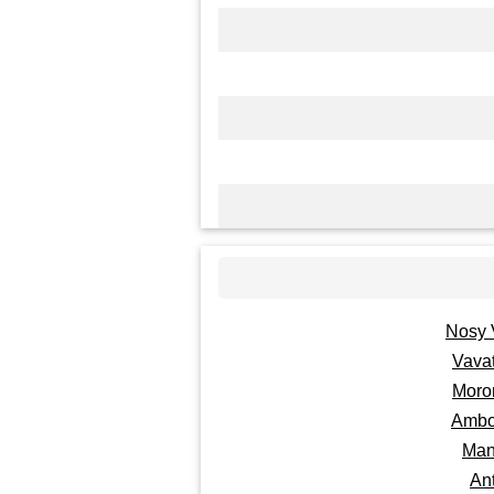
Nosy 
Vava
Moro
Ambo
Man
An