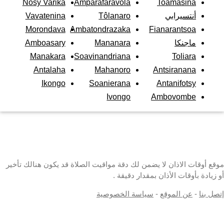
Nosy Varika
Amparafaravola
Toamasina
أنتسيرابي
Tôlanaro
Vavatenina
Morondava
Ambatondrazaka
Fianarantsoa
ماجنكا
Mananara
Amboasary
Manakara
Soavinandriana
Toliara
Antalaha
Mahanoro
Antsiranana
Ikongo
Soanierana
Antanifotsy
Ivongo
Ambovombe
موقع أوقات الاذان لا يضمن لك دقة مواقيت الصلاة قد يكون هنالك تأخير
أو زيادة بأوقات الأذان بمقدار دقيقة .
إتصل بنا
-
عن الموقع
-
سياسة الخصوصية