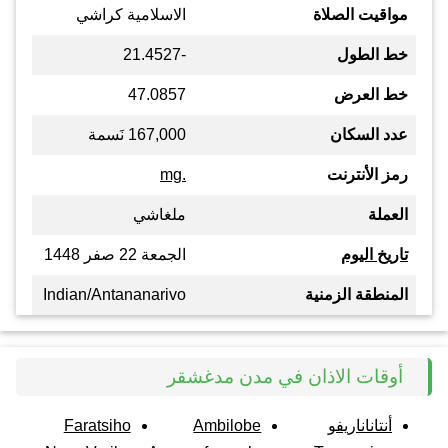
مواقيت الصلاة
الاسلامية كراشي
خط الطول
-21.4527
خط العرض
47.0857
عدد السكان
167,000 نَسمة
رمز الأنترنت
.mg
العملة
ملغاشي
تاريخ اليوم
الجمعة 22 صفر 1448
المنطقة الزمنية
Indian/Antananarivo
أوقات الاذان في مدن مدغشقر
أنتاناناريفو
Ambilobe
Faratsiho