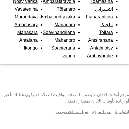
Nosy Varika
Amparafaravola
Toamasina
أنتسيرابي
Tôlanaro
Vavatenina
Morondava
Ambatondrazaka
Fianarantsoa
ماجنكا
Mananara
Amboasary
Manakara
Soavinandriana
Toliara
Antalaha
Mahanoro
Antsiranana
Ikongo
Soanierana
Antanifotsy
Ivongo
Ambovombe
موقع أوقات الاذان لا يضمن لك دقة مواقيت الصلاة قد يكون هنالك تأخير
أو زيادة بأوقات الأذان بمقدار دقيقة .
إتصل بنا
-
عن الموقع
-
سياسة الخصوصية