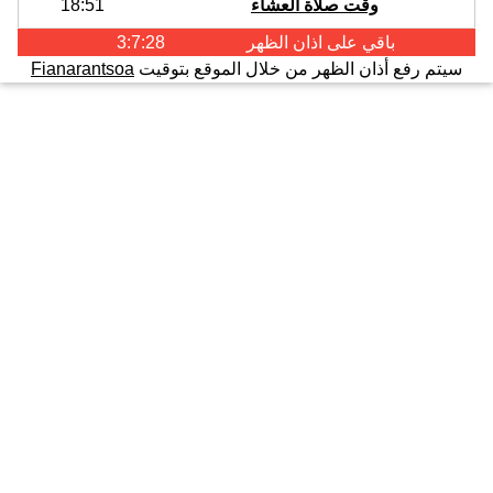
وقت صلاة العشاء
18:51
باقي على اذان
الظهر
3:7:28
سيتم رفع أذان الظهر من خلال الموقع بتوقيت
Fianarantsoa