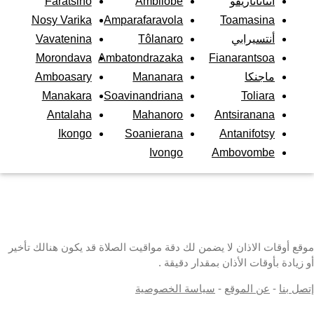
أنتاناناريفو
Ambilobe
Faratsiho
Nosy Varika
Amparafaravola
Toamasina
أنتسيرابي
Tôlanaro
Vavatenina
Morondava
Ambatondrazaka
Fianarantsoa
ماجنكا
Mananara
Amboasary
Manakara
Soavinandriana
Toliara
Antalaha
Mahanoro
Antsiranana
Ikongo
Soanierana
Antanifotsy
Ivongo
Ambovombe
موقع أوقات الاذان لا يضمن لك دقة مواقيت الصلاة قد يكون هنالك تأخير
أو زيادة بأوقات الأذان بمقدار دقيقة .
إتصل بنا
-
عن الموقع
-
سياسة الخصوصية