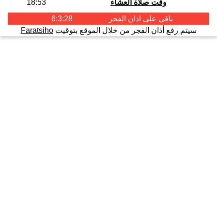
وقت صلاة العشاء
18:53
باقي على اذان
الفجر
6:3:28
سيتم رفع أذان الفجر من خلال الموقع بتوقيت
Faratsiho