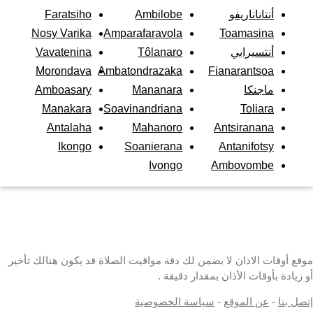
أنتاناناريفو
Ambilobe
Faratsiho
Nosy Varika
Amparafaravola
Toamasina
أنتسيرابي
Tôlanaro
Vavatenina
Morondava
Ambatondrazaka
Fianarantsoa
ماجنكا
Mananara
Amboasary
Manakara
Soavinandriana
Toliara
Antalaha
Mahanoro
Antsiranana
Ikongo
Soanierana
Antanifotsy
Ivongo
Ambovombe
موقع أوقات الاذان لا يضمن لك دقة مواقيت الصلاة قد يكون هنالك تأخير
أو زيادة بأوقات الأذان بمقدار دقيقة .
إتصل بنا
-
عن الموقع
-
سياسة الخصوصية